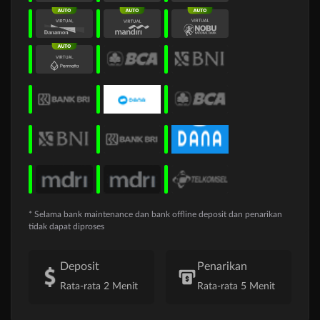
* Selama bank maintenance dan bank offline deposit dan penarikan
tidak dapat diproses
Deposit
Penarikan
Rata-rata 2 Menit
Rata-rata 5 Menit