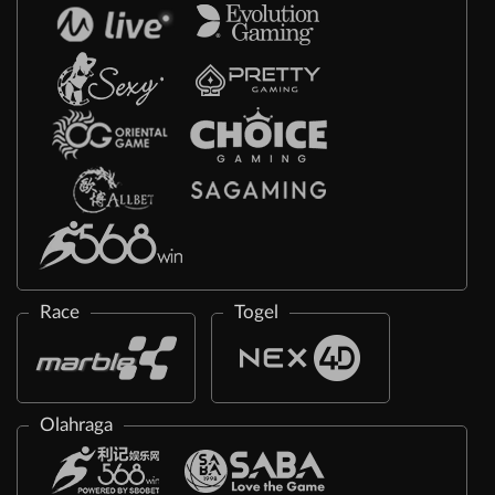
Race
Togel
Olahraga