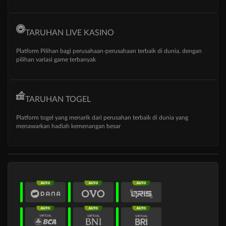
TARUHAN LIVE KASINO
Platform Pilihan bagi perusahaan-perusahaan terbaik di dunia, dengan
pilihan variasi game terbanyak
TARUHAN TOGEL
Platform togel yang menarik dari perusahan terbaik di dunia yang
menawarkan hadiah kemenangan besar