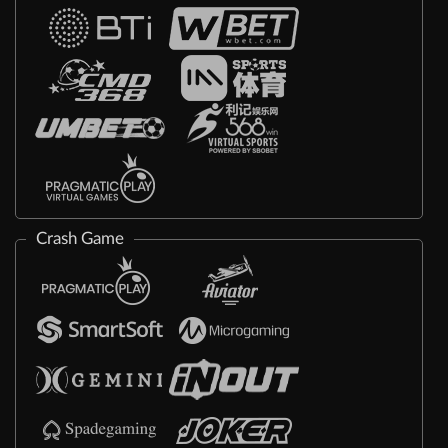
Crash Game