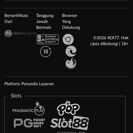
Bersertifikasi
Tanggung
Browser
Dari
Jawab
Yang
Bermain
Didukung
©2026 KOI77. Hak
cipta dilindungi | 18+
Platform Penyedia Layanan
Slots