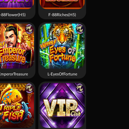
-88Flower(H5)
F-88Riches(H5)
EmperorTreasure
L-EyesOfFortune