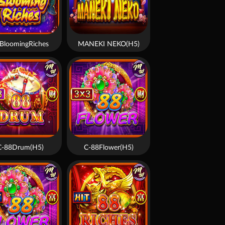
BloomingRiches
MANEKI NEKO(H5)
C-88Drum(H5)
C-88Flower(H5)