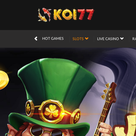
HOT GAMES
SLOTS
LIVE CASINO
R