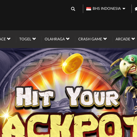
BHS INDONESIA
ACE
TOGEL
OLAHRAGA
CRASH GAME
ARCADE