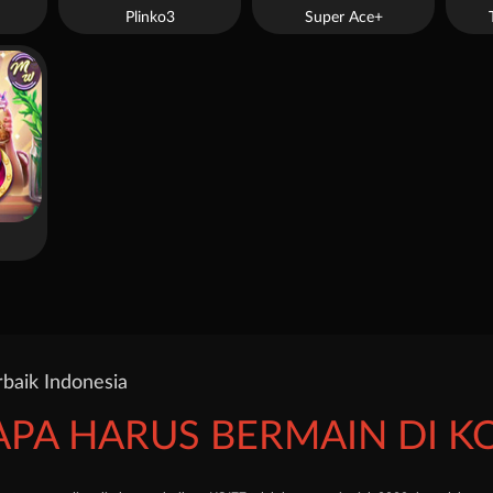
Plinko3
Super Ace+
rbaik Indonesia
APA HARUS BERMAIN DI K