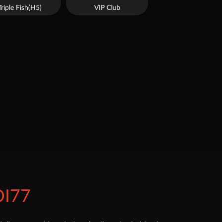
Triple Fish(H5)
VIP Club
OI77