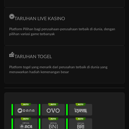
TARUHAN LIVE KASINO
Platform Pilihan bagi perusahaan-perusahaan terbaik di dunia, dengan
pilihan variasi game terbanyak
TARUHAN TOGEL
Platform togel yang menarik dari perusahan terbaik di dunia yang
menawarkan hadiah kemenangan besar