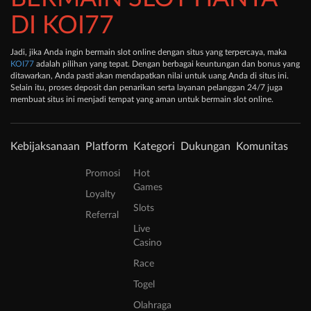
DI KOI77
Jadi, jika Anda ingin bermain slot online dengan situs yang terpercaya, maka
KOI77
adalah pilihan yang tepat. Dengan berbagai keuntungan dan bonus yang
ditawarkan, Anda pasti akan mendapatkan nilai untuk uang Anda di situs ini.
Selain itu, proses deposit dan penarikan serta layanan pelanggan 24/7 juga
membuat situs ini menjadi tempat yang aman untuk bermain slot online.
Kebijaksanaan
Platform
Kategori
Dukungan
Komunitas
Promosi
Hot
Games
Loyalty
Slots
Referral
Live
Casino
Race
Togel
Olahraga