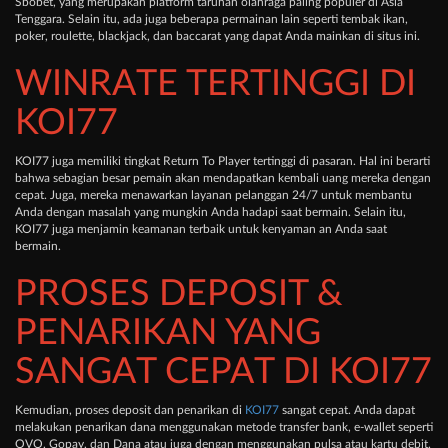
Sbobet, yang merupakan platform taruhan olahraga paling populer di Asia
Tenggara. Selain itu, ada juga beberapa permainan lain seperti tembak ikan,
poker, roulette, blackjack, dan baccarat yang dapat Anda mainkan di situs ini.
WINRATE TERTINGGI DI
KOI77
KOI77 juga memiliki tingkat Return To Player tertinggi di pasaran. Hal ini berarti
bahwa sebagian besar pemain akan mendapatkan kembali uang mereka dengan
cepat. Juga, mereka menawarkan layanan pelanggan 24/7 untuk membantu
Anda dengan masalah yang mungkin Anda hadapi saat bermain. Selain itu,
KOI77 juga menjamin keamanan terbaik untuk kenyaman an Anda saat
bermain.
PROSES DEPOSIT &
PENARIKAN YANG
SANGAT CEPAT DI KOI77
Kemudian, proses deposit dan penarikan di
KOI77
sangat cepat. Anda dapat
melakukan penarikan dana menggunakan metode transfer bank, e-wallet seperti
OVO, Gopay, dan Dana atau juga dengan menggunakan pulsa atau kartu debit.