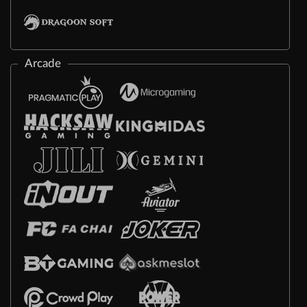
Arcade