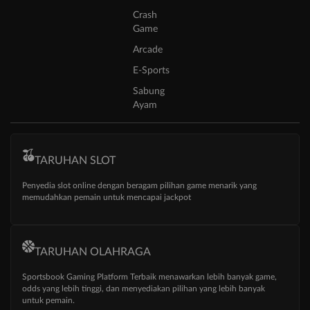
Crash
Game
Arcade
E-Sports
Sabung
Ayam
TARUHAN SLOT
Penyedia slot online dengan beragam pilihan game menarik yang
memudahkan pemain untuk mencapai jackpot
TARUHAN OLAHRAGA
Sportsbook Gaming Platform Terbaik menawarkan lebih banyak game,
odds yang lebih tinggi, dan menyediakan pilihan yang lebih banyak
untuk pemain.