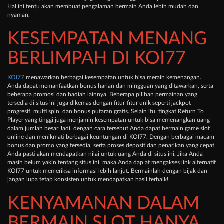
Hal ini tentu akan membuat pengalaman bermain Anda lebih mudah dan
nyaman.
KESEMPATAN MENANG
BERLIMPAH DI KOI77
KOI77
menawarkan berbagai kesempatan untuk bisa meraih kemenangan.
Anda dapat memanfaatkan bonus harian dan mingguan yang ditawarkan, serta
beberapa promosi dan hadiah lainnya. Beberapa pilihan permainan yang
tersedia di situs ini juga dikemas dengan fitur-fitur unik seperti jackpot
progresif, multi spin, dan bonus putaran gratis. Selain itu, tingkat Return To
Player yang tinggi juga menjamin kesempatan untuk bisa memenangkan uang
dalam jumlah besar.Jadi, dengan cara tersebut Anda dapat bermain game slot
online dan menikmati berbagai keuntungan di KOI77. Dengan berbagai macam
bonus dan promo yang tersedia, serta proses deposit dan penarikan yang cepat,
Anda pasti akan mendapatkan nilai untuk uang Anda di situs ini. Jika Anda
masih belum yakin tentang situs ini, maka Anda dap at mengakses link alternatif
KOI77 untuk memeriksa informasi lebih lanjut. Bermainlah dengan bijak dan
jangan lupa tetap konsisten untuk mendapatkan hasil terbaik!
KENYAMANAN DALAM
BERMAIN SLOT HANYA