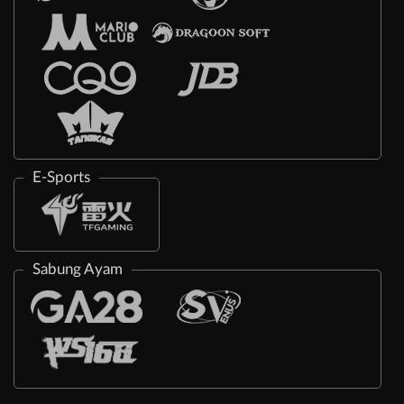
E-Sports
Sabung Ayam