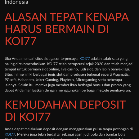
Indonesia
ALASAN TEPAT KENAPA
HARUS BERMAIN DI
KOI77
Jika Anda mencari situs slot gacor terpercaya,
KOI77
adalah salah satu yang
paling direkomendasikan. KOI77 telah beroperasi sejak 2020 dan telah menjadi
tempat untuk bermain slot online, live casino, judi slot, dan lebih banyak lagi.
Situs ini memiliki berbagai jenis slot dari produsen terkenal seperti Pragmatic,
PGsoft, Habanero, Joker Gaming, Playtech, Microgaming serta beberapa
lainnya. Selain itu, mereka juga member ikan berbagai bonus dan promo yang
dapat Anda manfaatkan dengan menggunakan berbagai metode pembayaran.
KEMUDAHAN DEPOSIT
DI KOI77
Anda dapat melakukan deposit dengan menggunakan pulsa tanpa potongan di
KOI77
. Mereka juga telah terdaftar sebagai agen judi bola dan bandar bola