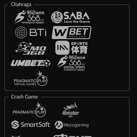
Olahraga
Crash Game