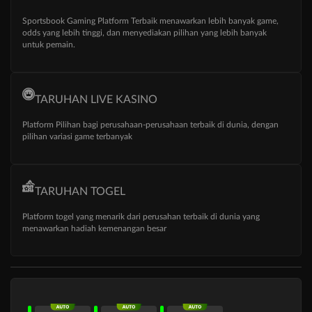
Sportsbook Gaming Platform Terbaik menawarkan lebih banyak game,
odds yang lebih tinggi, dan menyediakan pilihan yang lebih banyak
untuk pemain.
TARUHAN LIVE KASINO
Platform Pilihan bagi perusahaan-perusahaan terbaik di dunia, dengan
pilihan variasi game terbanyak
TARUHAN TOGEL
Platform togel yang menarik dari perusahan terbaik di dunia yang
menawarkan hadiah kemenangan besar