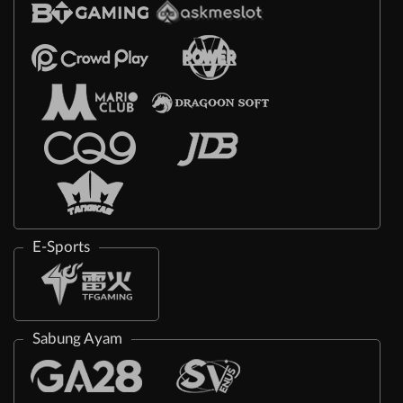
E-Sports
Sabung Ayam