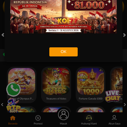
IDR
12,689,622,454
HOT GAMES
SLOTS
LIVE CASINO
RACE
TOGEL
OL
OK
Game Populer
Gates of Olympus POP
Treasures of Aztec
Fortune Garuda 1000
Beranda
Promosi
Masuk
Hubungi Kami
Akun Saya